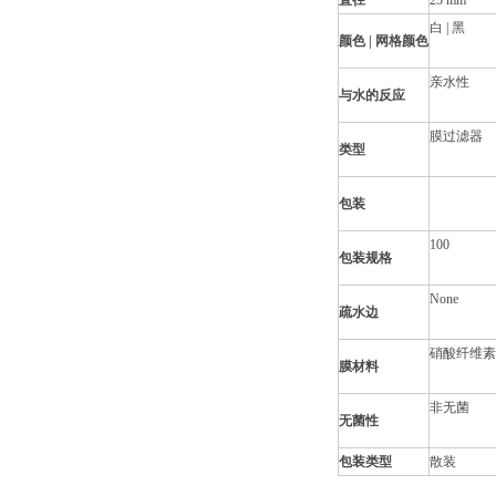
直径
25 mm
白 | 黑
颜色 | 网格颜色
亲水性
与水的反应
膜过滤器
类型
包装
100
包装规格
None
疏水边
硝酸纤维素
膜材料
非无菌
无菌性
包装类型
散装