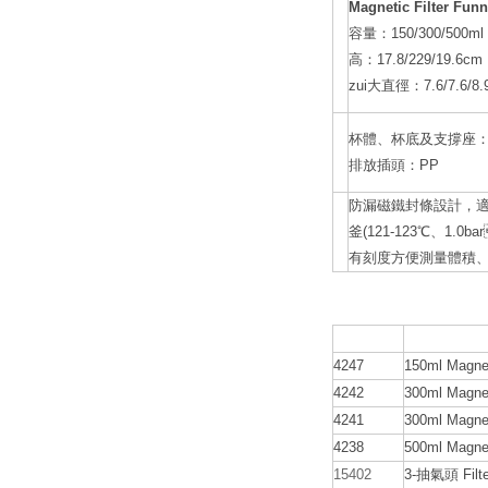
Magnetic Filter Funn
名
容量：150/300/500ml
稱
高：17.8/229/19.6cm
zui大直徑：7.6/7.6/8
杯體、杯底及支撐座
材
排放插頭：PP
質
防漏磁鐵封條設計，適
特
釜(121-123℃、1
色
有刻度方便測量體積、
產品編號
內容
4247
150ml Magne
4242
300ml Magn
4241
300ml Magn
4238
500ml Magn
15402
3-抽氣頭 Fil