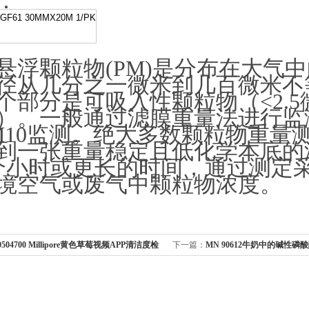
：
GF61 30MMX20M 1/PK
悬浮颗粒物(PM)是分布在大气中的
径从几分之一微米到几百微米不等
个部分是可吸入性颗粒物（<2.5
）。一般通过滤膜重量法进行监测和
M10监测。绝大多数颗粒物
到一张重量稳定且低化学本底的滤膜
个小时或更长的时间，通过
境空气或废气中颗粒物浓度。
0504700 Millipore黄色草莓视频APP清洁度检
下一篇：
MN 90612牛奶中的碱性磷
滤膜