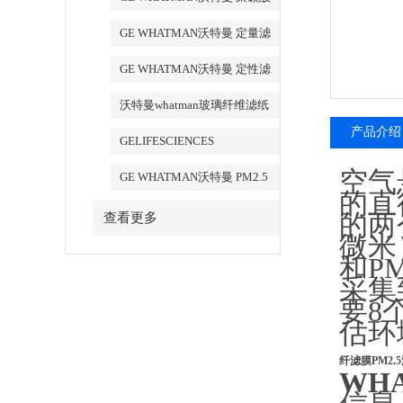
酯膜
GE WHATMAN沃特曼 定量滤
纸
GE WHATMAN沃特曼 定性滤
纸
沃特曼whatman玻璃纤维滤纸
产品介绍
GELIFESCIENCES
WHATMAN 转印记膜杂交膜
空气
GE WHATMAN沃特曼 PM2.5
的直
专用产品
的两
查看更多
微米
和P
采集
要8
估环
纤滤膜PM2.
WHA