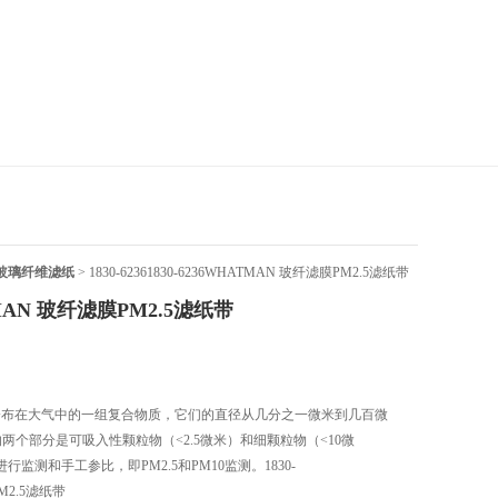
n玻璃纤维滤纸
> 1830-62361830-6236WHATMAN 玻纤滤膜PM2.5滤纸带
TMAN 玻纤滤膜PM2.5滤纸带
布在大气中的一组复合物质，它们的直径从几分之一微米到几百微
要的两个部分是可吸入性颗粒物（<2.5微米）和细颗粒物（<10微
测和手工参比，即PM2.5和PM10监测。1830-
M2.5滤纸带