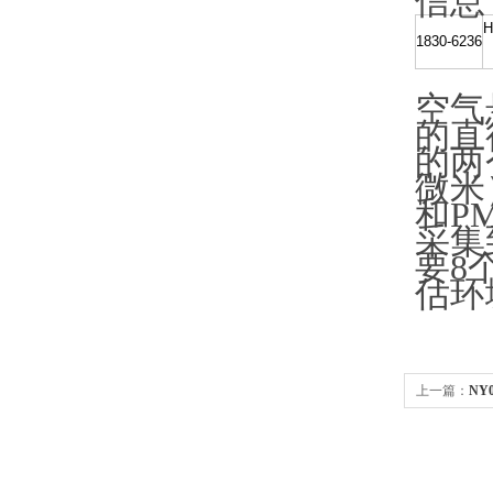
信息
H
1830-6236
空气
的直
的两
微米
和P
采集
要8
估环
上一篇：
NY
测尼龙网格