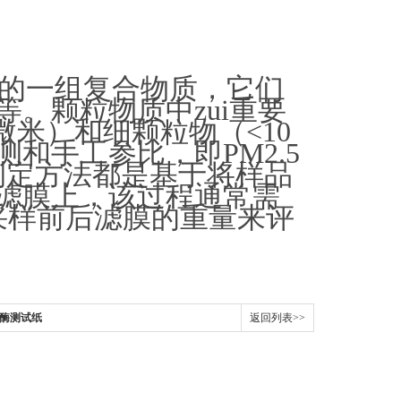
一组复合物质，它们
。颗粒物质中zui重要
微米）和细颗粒物（<10
手工参比，即PM2.5
重量测定方法都是基于将样品
上，该过程通常需
测定采样前后滤膜的重量来评
酸酶测试纸
返回列表>>