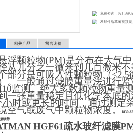
免费咨询：021-56902
发邮件给草莓视频黄片：m
相关产品
留言询价
悬浮颗粒物(PM)是分布在大气中的
径从几分之一微米到几百微米不等
个部分是可吸入性颗粒物（<2.5
）。一般通过滤膜重量法进行监测
M10监测。绝大多数颗粒物
到一张重量稳定且低化学本底的滤
个小时或更长的时间，通过测
境空气或废气中颗粒物浓度。
1830
5滤纸带
TMAN HGF61疏水玻纤滤膜PM2.