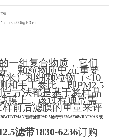
220
osu2006@163.com
一组复合物质，它们
。颗粒物质中zui重要
微米）和细颗粒物（<10
和手工参比，即PM2.5
重量测定方法都是基于将样品
膜上，该过程通常需
定采样前后滤膜的重量来评
-6236WHATMAN 玻纤滤膜PM2.5滤纸带
1830-6236WHATMAN 玻
5滤带1830-6236
订购