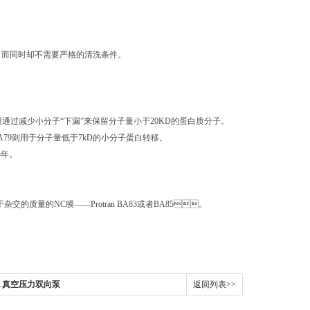
，而同时却不需要严格的清洗条件。
BA83膜通过减少小分子“下漏”来保留分子量小于20KD的蛋白质分子。
 BA79则用于分子量低于7kD的小分子蛋白转移。
。
交的质量的NC膜——Protran BA83或者BA85。
L 真空压力双向泵
返回列表>>