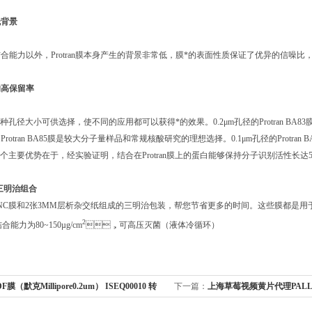
，低背景
能力以外，Protran膜本身产生的背景非常低，膜*的表面性质保证了优异的信噪比
的高保留率
有多种孔径大小可供选择，使不同的应用都可以获得*的效果。0.2μm孔径的Protran 
的Protran BA85膜是较大分子量样品和常规核酸研究的理想选择。0.1μm孔径的Protran
的一个主要优势在于，经实验证明，结合在Protran膜上的蛋白能够保持分子识别活性长达5年
交三明治组合
C膜和2张3MM层析杂交纸组成的三明治包装，帮您节省更多的时间。这些膜都是用于杂
2
的结合能力为80~150µg/cm
，可高压灭菌（液体冷循环）
F膜（默克Millipore0.2um） ISEQ00010 转
下一篇：
上海草莓视频黄片代理PAL
13158 真空泵