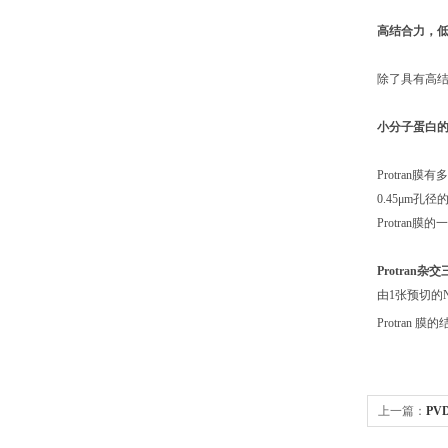
高结合力
除了具有高结合
小分子蛋白
Protran膜
0.45μm孔径
Protran膜
Protran杂
由1张预切的N
Protran 膜
上一篇：
PVD
印记膜