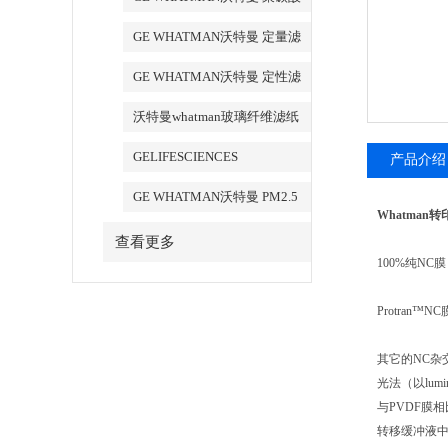
酯膜
GE WHATMAN沃特曼 定量滤
纸
GE WHATMAN沃特曼 定性滤
纸
沃特曼whatman玻璃纤维滤纸
GELIFESCIENCES
产品介绍
WHATMAN 转印记膜杂交膜
GE WHATMAN沃特曼 PM2.5
Whatman转印N
专用产品
查看更多
100%纯NC膜
Protran™
其它的NC杂交
光法（以lumin
与PVDF膜相
转移缓冲液中