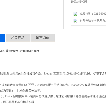
100%纯NC膜
免费咨询：021-56902
Protran™NC膜是世界上使用
发邮件给草莓视频黄片：
成，保证不含醋酸纤维素材料
相关产品
留言询价
C膜Western10401196/0.45um
NC膜是世界上使用的特异性转移介质。Protran NC膜采用100％纯NC材料制成，保证
膜可能含有大量的NC，这会降低蛋白的结合能力。Protran杂交膜采用纯NC制成
ol为基础），比色法和荧光法等。
比，Protran膜在使用中不需要甲醇预湿步骤，这使它可以用于那些需要亲水性环境的蛋
，而不再需要其它预湿步骤。