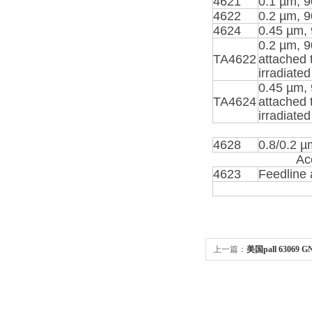
4621
0.1 µm, 
4622
0.2 µm, 
4624
0.45 µm,
0.2 µm, 9
TA4622
attached 
irradiated
0.45 µm, 
TA4624
attached 
irradiated
4628
0.8/0.2 
Ac
4623
Feedline 
上一篇：
美国pall 63069 
纤维素滤膜