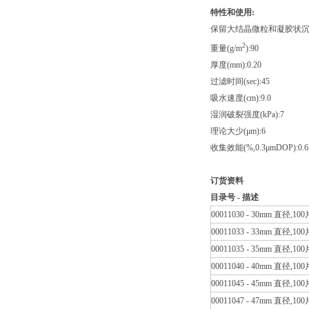
特性和使用
:
保留大结晶微粒和凝胶状沉淀
2
重量(g/m
):90
厚度(mm):0.20
过滤时间(sec):45
吸水速度(cm):9.0
湿润破裂强度(kPa):7
理论大少(μm):6
收集效能(%,0.3μmDOP):0.6
订货资料
目录号
-
描述
00011030 - 30mm 直径,10
00011033 - 33mm 直径,10
00011035 - 35mm 直径,10
00011040 - 40mm 直径,10
00011045 - 45mm 直径,10
00011047 - 47mm 直径,10