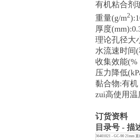
有机粘合剂
2
重量(g/m
):
厚度(mm):0.
理论孔径大小(μ
水流速时间(秒
收集效能(% 0.
压力降低(kPa,
黏合物:有机
zui高使用温度(
订货资料
目录号 - 描
36401021 - GC-90 21mm 