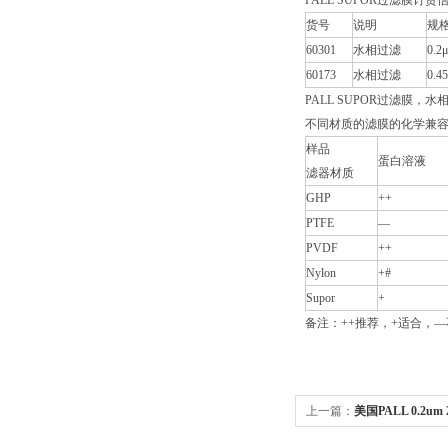
PALL SUPOR过滤膜订货
货号
说明
规
60301
水相过滤
0.2
60173
水相过滤
0.4
PALL SUPOR过滤膜，
不同材质的滤膜的化学兼
样品
蛋白溶液
滤器材质
GHP
++
PTFE
—
PVDF
++
Nylon
+#
Supor
+
备注：++推荐，+适合
上一篇：
美国PALL 0.2um
上海草莓视频黄片科学