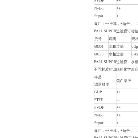
PVDF
++
Nylon
+#
Supor
+
备注：++推荐，+适合
PALL SUPOR过滤膜订货
货号
说明
规
60301
水相过滤
0.2
60173
水相过滤
0.4
PALL SUPOR过滤膜，水
不同材质的滤膜的化学兼
样品
蛋白溶液
滤器材质
GHP
++
PTFE
—
PVDF
++
Nylon
+#
Supor
+
备注：++推荐，+适合