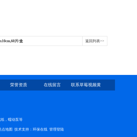
5x10cm,60片/盒
返回列表>>
荣誉资质
在线留言
联系草莓视频黄
片
PH试纸，蠕动泵等
站点地图
技术支持：
环保在线
管理登陆