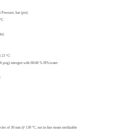
Pressure, bar (psi):
 °C
in):
t 23 °C:
6 psig) nitrogen with 60/40 % IPA/water
:
cles of 30 min @ 130 °C; not in-line steam sterilizable