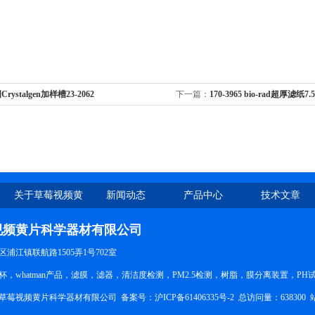
rystalgen加样槽23-2062
下一篇：
170-3965 bio-rad超厚滤纸7.
关于草莓视频黄
新闻动态
产品中心
技术文章
片
视频黄片科学器材有限公司
行区浦江镇联航路1505弄1号702室
，whatman产品，滤膜，滤器，清洁度检测，PM2.5检测，树脂，膜分离装置，
上海草莓视频黄片科学器材有限公司 备案号：
沪ICP备61406335号-2
总访问量：638300