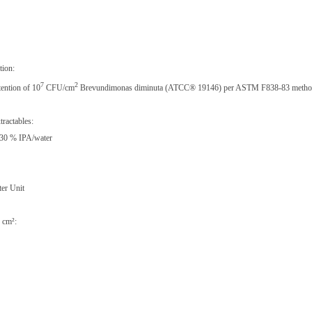
tion:
7
2
tention of 10
CFU/cm
Brevundimonas diminuta
(ATCC® 19146) per ASTM F838-83 metho
tractables:
/30 % IPA/water
ter Unit
, cm²: