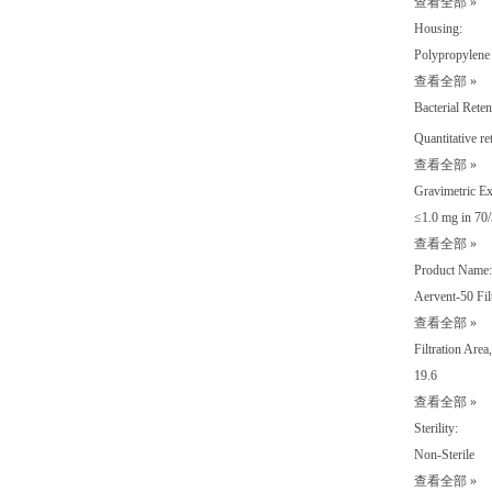
查看全部 »
Housing:
Polypropylene
查看全部 »
Bacterial Reten
Quantitative re
查看全部 »
Gravimetric Ex
≤1.0 mg in 70
查看全部 »
Product Name:
Aervent-50 Fil
查看全部 »
Filtration Area
19.6
查看全部 »
Sterility:
Non-Sterile
查看全部 »