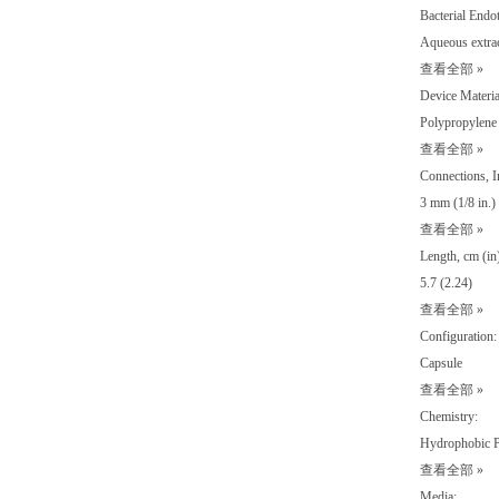
Bacterial Endo
Aqueous extra
查看全部 »
Device Materia
Polypropylene
查看全部 »
Connections, In
3 mm (1/8 in
查看全部 »
Length, cm (in
5.7 (2.24)
查看全部 »
Configuration:
Capsule
查看全部 »
Chemistry:
Hydrophobic 
查看全部 »
Media: