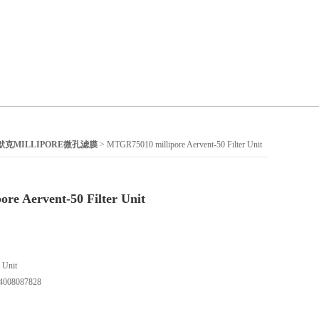
默克MILLIPORE微孔滤膜
> MTGR75010 millipore Aervent-50 Filter Unit
re Aervent-50 Filter Unit
 Unit
8087828