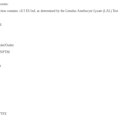
toxins:
ction contains ≤0.5 EU/mL as determined by the Limulus Amebocyte Lysate (LAL) Test
l:
let/Outlet:
.) NPTM
):
PTFE