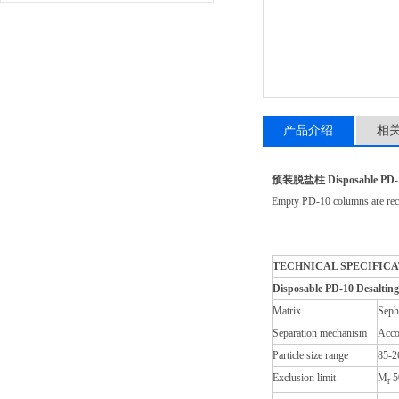
产品介绍
相
预装脱盐柱 Disposable PD-10
Empty PD-10 columns are reco
TECHNICAL SPECIFICA
Disposable PD-10 Desaltin
Matrix
Seph
Separation mechanism
Acco
Particle size range
85-2
Exclusion limit
M
5
r