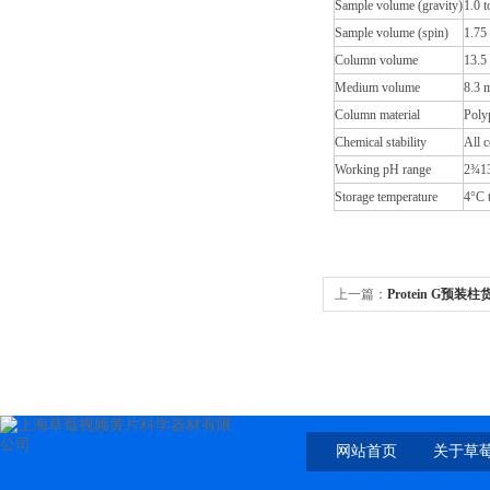
Sample volume (gravity)
1.0 t
Sample volume (spin)
1.75 
Column volume
13.5
Medium volume
8.3 
Column material
Polyp
Chemical stability
All 
Working pH range
2¾1
Storage temperature
4°C 
上一篇：
Protein G预装柱货号
HITARAP,PROTEIN
网站首页
关于草