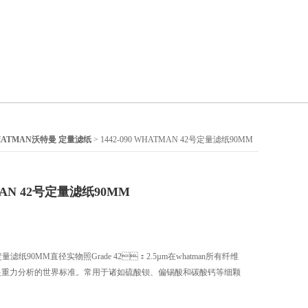
HATMAN沃特曼 定量滤纸
> 1442-090 WHATMAN 42号定量滤纸90MM
TMAN 42号定量滤纸90MM
2号定量滤纸90MM直径实物照Grade 42：2.5µm在whatman所有纤维
，是重力分析的世界标准。常用于诸如硫酸钡、偏锡酸和碳酸钙等细颗