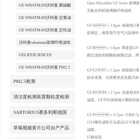
化铝AAO模板
Glass Microfiber GF Serie
GE WHATMAN沃特曼 聚碳酸
无黏合剂的玻璃微纤维滤纸
酯膜
GE WHATMAN沃特曼 定量滤
GF/A：1.6µm 保留细小颗粒
纸
GE WHATMAN沃特曼 定性滤
疫测定，推荐用于空气污染测中的
纸
沃特曼whatman玻璃纤维滤纸
GF/B：1.0µm 厚度是GF
GELIFESCIENCES
膜过滤前的细颗粒物预过滤，用于
WHATMAN 转印记膜杂交膜
GE WHATMAN沃特曼 PM2.5
GF/C：1.2µm 保留细小
专用产品
的水溶液。当需要更高负载力的时候
PM2.5检测
GF/D：2.7µm 流速相当
清洁度检测装置颗粒度检测
滤器。GF/D为保留细小颗粒
SARTORIUS赛多利斯德国
GF/F：0.7µm 小到0.7
1311毒性滤取方法是以GF/F基
草莓视频黄片公司自产产品
滤膜。
订购信息