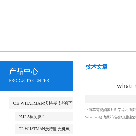
技术文章
产品中心
PRODUCTS CENTER
wha
GE WHATMAN沃特曼 过滤产
上海草莓视频黄片科学器材有限公司代
品代理
PM2.5检测膜片
Whatman玻璃微纤维滤纸硼硅酸玻璃
GE WHATMAN沃特曼 无机氧