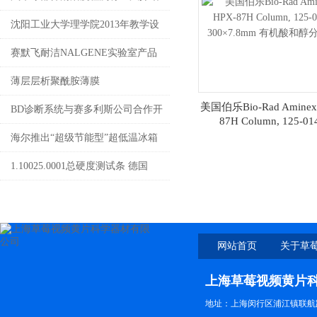
沈阳工业大学理学院2013年教学设
备采购项目
赛默飞耐洁NALGENE实验室产品
代理 上海草莓视频黄片
薄层层析聚酰胺薄膜
美国伯乐Bio-Rad Aminex
4008087828
BD诊断系统与赛多利斯公司合作开
87H Column, 125-01
300×7.8mm 有机酸和
发即用型预填充培养基产品
海尔推出“超级节能型”超低温冰箱
728J
1.10025.0001总硬度测试条 德国
MERCK默克
网站首页
关于草
上海草莓视频黄片
地址：上海闵行区浦江镇联航路