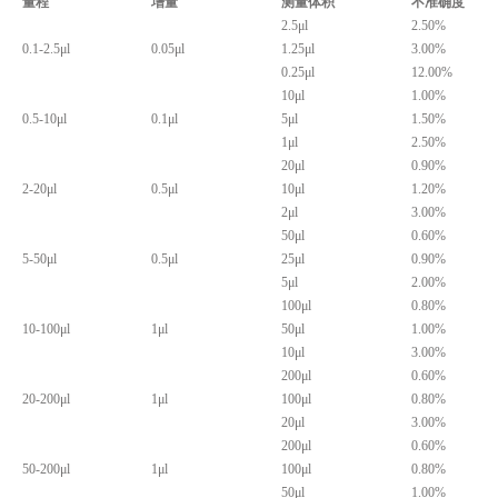
量程
增量
测量体积
不准确度
2.5μl
2.50%
0.1-2.5μl
0.05μl
1.25μl
3.00%
0.25μl
12.00%
10μl
1.00%
0.5-10μl
0.1μl
5μl
1.50%
1μl
2.50%
20μl
0.90%
2-20μl
0.5μl
10μl
1.20%
2μl
3.00%
50μl
0.60%
5-50μl
0.5μl
25μl
0.90%
5μl
2.00%
100μl
0.80%
10-100μl
1μl
50μl
1.00%
10μl
3.00%
200μl
0.60%
20-200μl
1μl
100μl
0.80%
20μl
3.00%
200μl
0.60%
50-200μl
1μl
100μl
0.80%
50μl
1.00%