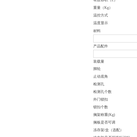
有效容积（L）
重量（Kg）
温控方式
温度显示
材料
产品配件
装载量
脚轮
止动底角
检测孔
检测孔个数
外门锁扣
锁扣个数
搁架称重(Kg)
搁板是否可调
冻存架/盒（选配）