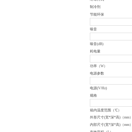
制冷剂
节能环保
噪音
噪音(dB)
耗电量
功率（W）
电源参数
电源(V/Hz)
规格
箱内温度范围（℃）
外形尺寸(宽*深*高)（mm
内部尺寸(宽*深*高)（mm