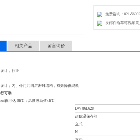
免费咨询：021-56902
发邮件给草莓视频黄片：m
相关产品
留言询价
，行业
；内、外门共四层密封结构，有效降低能耗
，运行可靠
i低可达-86℃；温度波动值≤6℃
DW-86L628
超低温保存箱
立式
N
直冷