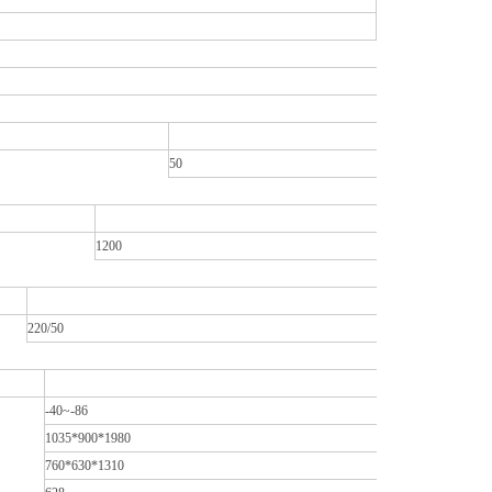
50
1200
220/50
-40~-86
1035*900*1980
760*630*1310