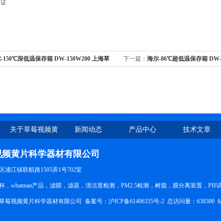
册证
-150℃深低温保存箱 DW-150W200 上海草
下一篇：
海尔-86℃超低温保存箱 DW-
科学
视频黄片科学
关于草莓视频黄
新闻动态
产品中心
技术文章
片
视频黄片科学器材有限公司
闵行区浦江镇联航路1505弄1号702室
，whatman产品，滤膜，滤器，清洁度检测，PM2.5检测，树脂，膜分离装置，
：上海草莓视频黄片科学器材有限公司 备案号：
沪ICP备61406335号-2
总访问量：638300