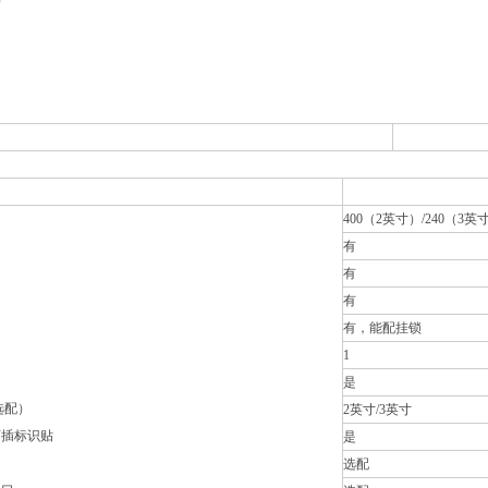
）
400（2英寸）/240（3英
有
有
有
有，能配挂锁
1
调
是
选配）
2英寸/3英寸
可插标识贴
是
选配