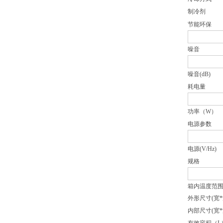
制冷剂
节能环保
噪音
噪音(dB)
耗电量
功率（W）
电源参数
电源(V/Hz)
规格
箱内温度范
外形尺寸(宽*
内部尺寸(宽*