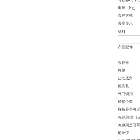
有效容积（L
重量（Kg）
温控方式
温度显示
材料
产品配件
装载量
脚轮
止动底角
检测孔
外门锁扣
锁扣个数
搁板是否可
冻存架/盒（
冻存架是否
记录仪