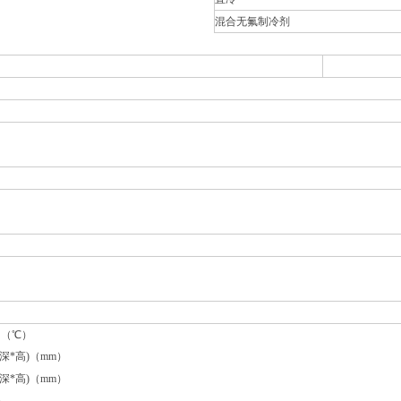
混合无氟制冷剂
围（℃）
深*高)（mm）
深*高)（mm）