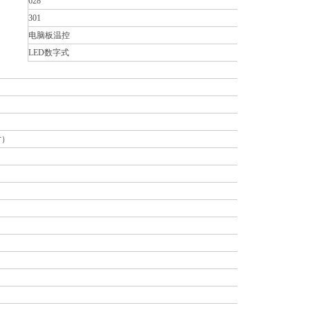
628
301
电脑板温控
LED数字式
寸）