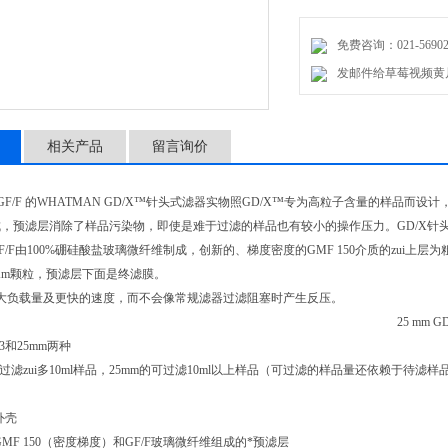
免费咨询：021-56902
发邮件给草莓视频黄片：
相关产品
留言询价
07 含GF/F 的WHATMAN GD/X™针头式滤器实物照GD/X™专为高粒子含量的样品而设计
，预滤层消除了样品污染物，即使是难于过滤的样品也有较小的操作压力。GD/X针
GF/F由100%硼硅酸盐玻璃微纤维制成，创新的、梯度密度的GMF 150介质的zui上层为粗糙
7µm颗粒，预滤层下面是终滤膜。
大负载量及更快的速度，而不会像常规滤器过滤阻塞时产生反压。
特征
25 mm G
3和25mm两种
可过滤zui多10ml样品，25mm的可过滤10ml以上样品（可过滤的样品量还依赖于待滤
外壳
an GMF 150（密度梯度）和GF/F玻璃微纤维组成的*预滤层