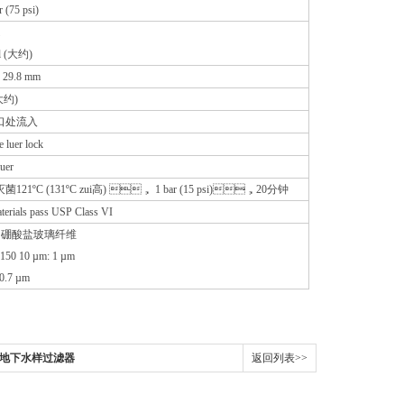
r (75 psi)
l (大约)
x 29.8 mm
(大约)
口处流入
 luer lock
uer
121ºC (131ºC zui高) ， 1 bar (15 psi)，20分钟
terials pass USP Class VI
% 硼酸盐玻璃纤维
50 10 µm: 1 µm
0.7 µm
GW地下水样过滤器
返回列表>>