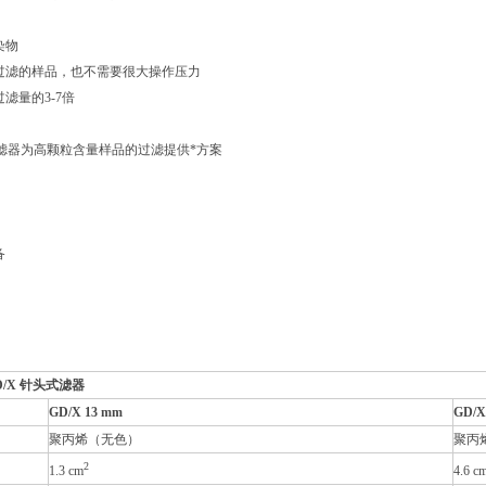
染物
滤的样品，也不需要很大操作压力
滤量的3-7倍
式滤器为高颗粒含量样品的过滤提供*方案
备
术参数- GD/X 针头
GD/X 13 mm
GD/X
聚丙烯（无色）
聚丙
2
1.3 cm
4.6 c