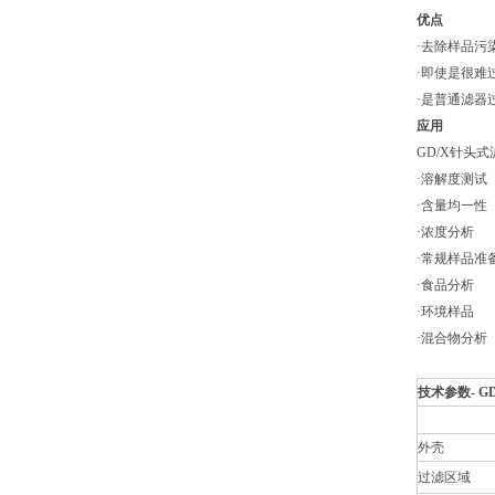
优点
·去除样品污
·即使是很难过
·是普通滤器过
应用
GD/X针头
·溶解度测试
·含量均一性
·浓度分析
·常规样品准
·食品分析
·环境样品
·混合物分析
技
外壳
过滤区域