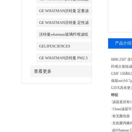
酯膜
GE WHATMAN沃特曼 定量滤
纸
GE WHATMAN沃特曼 定性滤
纸
沃特曼whatman玻璃纤维滤纸
产品介绍
GELIFESCIENCES
WHATMAN 转印记膜杂交膜
GE WHATMAN沃特曼 PM2.5
6890-25
专用产品
纤维介质组成
查看更多
GMF 150和
保留zui小0.
GD/X具有更
·滤器直径有1
·13mm滤器
·有无菌包装
·无色聚丙烯
·由Whatm