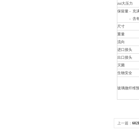
zui大压力
保留量 - 充
- 含有
尺寸
重量
流向
进口接头
出口接头
灭菌
生物安全
玻璃微纤维
上一篇：
602
10312611