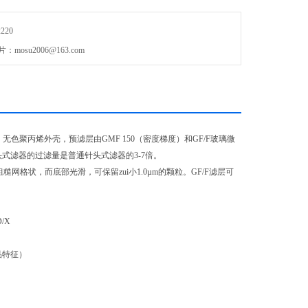
220
mosu2006@163.com
，无色聚丙烯外壳，预滤层由GMF 150（密度梯度）和GF/F玻璃微
头式滤器的过滤量是普通针头式滤器的3-7倍。
网格状，而底部光滑，可保留zui小1.0µm的颗粒。GF/F滤层可
D/X
样品特征）