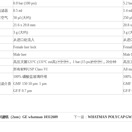
6.9 bar (100 psi)
5.2 ba
满滤器
0.5 ml
1.4 ml
空气
50 µl (大约)
250 µ
21.6 x 29.8 mm
20.8 
3 g (大约)
3 g 
从进口处流入
从进
Female luer lock
Female
Male luer
Male l
高压灭菌121ºC (131ºC zui高) ， 1 bar (15 psi)，20分钟
高压灭菌
所有材料USP Class VI
All ma
100% 硼酸盐玻璃纤维
100
预滤介质
GMF 150 10 µm: 1 µm
GMF 1
GF/F 0.7 µm
GF/F 
H滤纸（2um）GE whatman 10312609
下一篇：
WHATMAN POLYCAP 
6714-6004