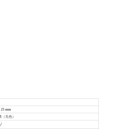
式滤器
 25 mm
烯（无色）
2
m